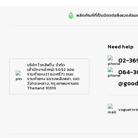
ผลิตภัณฑ์ที่เป็นมิตรต่อสิ่งแวดล้
Need help
02-369
บริษัท โวคลิฟวิ่ง จำกัด
(สำนักงานใหญ่) 50,52 ซอย
064-3
รามคำแหง21 (นวศรี7) ถนน
รามคำแหง แขวงพลับพลา, เขต
@goodl
วังทองหลาง, กรุงเทพมหานคร
Thailand 10310
vogueliv