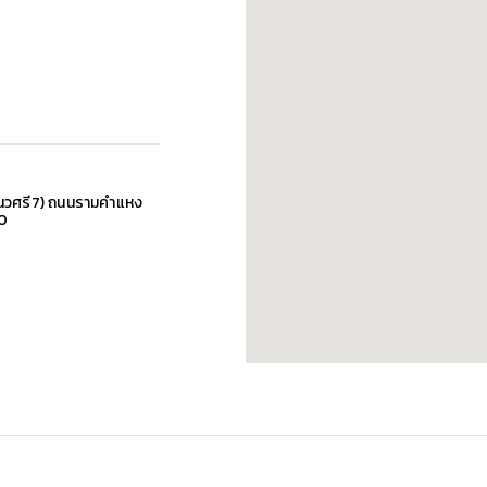
 (นวศรี7) ถนนรามคำแหง
10