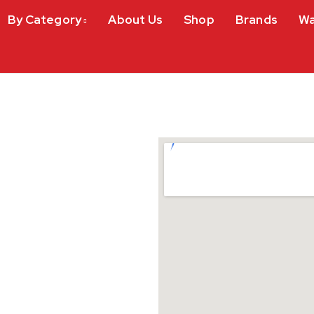
By Category
About Us
Shop
Brands
Wa