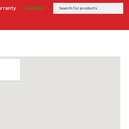
rranty
Contact