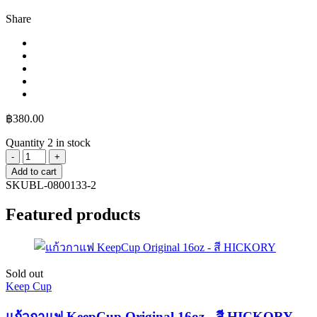
Share
฿
380.00
Quantity
2 in stock
Bialettiกรวย
Add to cart
กรอง
SKU
BL-0800133-2
กาแฟ
ขนาด3
Featured products
ถ้วย
2
ชุด/BL-
0800133-
Sold out
2
Keep Cup
quantity
แก้วกาแฟ KeepCup Original 16oz - สี HICKORY