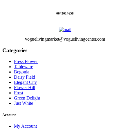
0643014658
voguelivingmarket@voguelivingcenter.com
Categories
Press Flower
Tableware
Begonia
Daisy Field
Elegant City
Flower Hill
Frost
Green Delight
Just White
Account
My Account