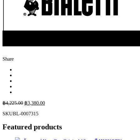
Share
฿
4,225.00
฿
3,380.00
SKU
BL-0007315
Featured products