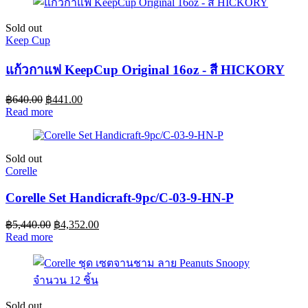
Sold out
Keep Cup
แก้วกาแฟ KeepCup Original 16oz - สี HICKORY
฿
640.00
฿
441.00
Read more
Sold out
Corelle
Corelle Set Handicraft-9pc/C-03-9-HN-P
฿
5,440.00
฿
4,352.00
Read more
Sold out