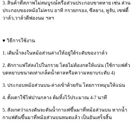
3. สินค้าที่สภาพไม่สมบูรณ์หรือส่วนประกอบขาดหาย เช่น ส่วน
ประกอบของหม้อไม่ครบ อาทิ กรวยกรอง, ซีลยาง, หูจับ, เซฟตี้
วาล์ว,วาล์วตีฟองนม ฯลฯ
♥ วิธีการใช้งาน
1. เติมน้ำลงในหม้อส่วนล่างให้อยู่ใต้ระดับของวาล์ว
2. ตักกาแฟใส่ลงไปในกรวย โดยไม่ต้องกดให้แน่น (ใช้กาแฟคั่ว
บดหยาบขนาดเท่าเกล็ดน้ำตาลหรือความหยาบระดับ 4)
3. ประกอบหม้อส่วนบน-ล่างเข้าด้วยกัน โดยการหมุนให้แน่น
4. ตั้งเตาใช้ไฟปานกลาง ต้มทิ้งไว้ประมาณ 4-7 นาที
5. สังเกตว่าแรงดันจะดันน้ำกาแฟขึ้นมาที่หม้อส่วนบน หากน้ำ
กาแฟดันขึ้นมาที่หม้อส่วนบนหมดแล้ว เป็นอันเสร็จสิ้น