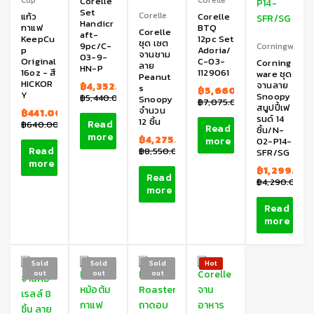
Corelle
Set
Corelle
แก้ว
Corelle
Handicr
กาแฟ
BTQ
Corelle
aft-
KeepCu
12pc Set
ชุด เซต
9pc/C-
Corningware
p
Adoria/
จานชาม
03-9-
Original
C-03-
Corning
ลาย
HN-P
16oz - สี
1129061
ware ชุด
Peanut
HICKOR
จานลาย
฿
4,352.00
s
฿
5,660.00
Y
Snoopy
฿
5,440.00
Snoopy
฿
7,075.00
สนูปปี้เฟ
จำนวน
฿
441.00
รนด์ 14
12 ชิ้น
Read
฿
640.00
Read
ชิ้น/N-
more
฿
4,275.00
more
02-P14-
Read
฿
8,550.00
SFR/SG
more
฿
1,299.00
Read
฿
4,290.00
more
Read
more
Sold
Sold
Sold
Hot
out
out
out