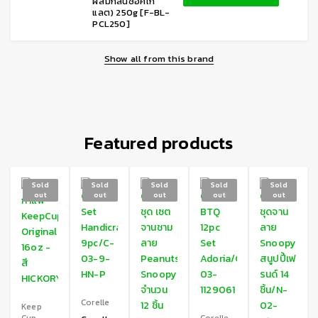
ผสมกลิ่นช็อคโก
แลต) 250g [F-BL-
PCL250]
Show all from this brand
Featured products
Sold
Sold
Sold
Sold
Sold
out
out
out
out
out
Corelle
Keep
Cup
Corelle