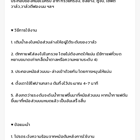
ประกอบของหม้อไม่ครบ อาทิ กรวยกรอง, ซีลยาง, หูจับ, เซฟตี้
วาล์ว,วาล์วตีฟองนม ฯลฯ
♥ วิธีการใช้งาน
1. เติมน้ำลงในหม้อส่วนล่างให้อยู่ใต้ระดับของวาล์ว
2. ตักกาแฟใส่ลงไปในกรวย โดยไม่ต้องกดให้แน่น (ใช้กาแฟคั่วบด
หยาบขนาดเท่าเกล็ดน้ำตาลหรือความหยาบระดับ 4)
3. ประกอบหม้อส่วนบน-ล่างเข้าด้วยกัน โดยการหมุนให้แน่น
4. ตั้งเตาใช้ไฟปานกลาง ต้มทิ้งไว้ประมาณ 4-7 นาที
5. สังเกตว่าแรงดันจะดันน้ำกาแฟขึ้นมาที่หม้อส่วนบน หากน้ำกาแฟดัน
ขึ้นมาที่หม้อส่วนบนหมดแล้ว เป็นอันเสร็จสิ้น
♥ ข้อแนะนำ
1. โปรดระวังความร้อนจากหม้อต้มหลังการใช้งาน