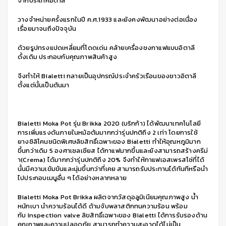
จากประเทศอิตาลี
วางจำหน่ายครั้งแรกในปี ค.ศ.1933 และยังคงพัฒนาอย่างต่อเนื่อง
เรื่อยมาจนถึงปัจจุบัน
ด้วยรูปทรงแปดเหลี่ยมที่โดดเด่น คล้ายเครื่องชงกาแฟแบบอิตาลี
ดั้งเดิม ประกอบกับคุณภาพสินค้าสูง
จึงทำให้ Bialetti กลายเป็นอุปกรณ์ประจำครัวเรือนของชาวอิตาลี
ตั้งแต่นั้นเป็นต้นมา
Bialetti Moka Pot รุ่น Brikka 2020 (บริกก้า) ได้พัฒนาเทคโนโลยี
การเพิ่มแรงดันภายในหม้อต้มมากกว่ารุ่นปกติถึง 2 เท่า โดยการใช้
ยางซิลิโคนชนิดพิเศษลิขสิทธิ์เฉพาะของ Bialetti ทำให้อุณหภูมิมาก
ขึ้นกว่าเดิม 5 องศาเซลเซียส ได้กาแฟมากขึ้นและยังสามารถสร้างครีม่
า(Crema) ได้มากกว่ารุ่นปกติถึง 20% จึงทำให้กาแฟเอสเพรสโซ่ที่ได้
นั้นมีความเข้มข้นและนุ่มขึ้นกว่าที่เคย สามารถรับประทานได้ทันทีหรือนำ
ไปประกอบเมนูอื่น ๆ ได้อย่างหลากหลาย
Bialetti Moka Pot Brikka ผลิตจากวัสดุอลูมิเนียมคุณภาพสูง น้ำ
หนักเบา นำความร้อนได้ดี ด้ามจับพลาสติกทนความร้อน พร้อม
กับ Inspection valve ลิขสิทธิ์เฉพาะของ Bialetti ได้การรับรองด้าน
คุณภาพและความปลอดภัย สามารถทำความสะอาดได้ไม่เป็น