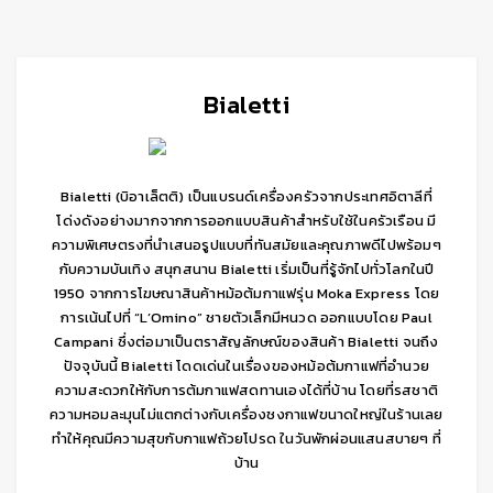
Bialetti
Bialetti (บิอาเล็ตติ) เป็นแบรนด์เครื่องครัวจากประเทศอิตาลีที่
โด่งดังอย่างมากจากการออกแบบสินค้าสำหรับใช้ในครัวเรือน มี
ความพิเศษตรงที่นำเสนอรูปแบบที่ทันสมัยและคุณภาพดีไปพร้อมๆ
กับความบันเทิง สนุกสนาน Bialetti เริ่มเป็นที่รู้จักไปทั่วโลกในปี
1950 จากการโฆษณาสินค้าหม้อต้มกาแฟรุ่น Moka Express โดย
การเน้นไปที่ “L’Omino” ชายตัวเล็กมีหนวด ออกแบบโดย Paul
Campani ซึ่งต่อมาเป็นตราสัญลักษณ์ของสินค้า Bialetti จนถึง
ปัจจุบันนี้ Bialetti โดดเด่นในเรื่องของหม้อต้มกาแฟที่อำนวย
ความสะดวกให้กับการต้มกาแฟสดทานเองได้ที่บ้าน โดยที่รสชาติ
ความหอมละมุนไม่แตกต่างกับเครื่องชงกาแฟขนาดใหญ่ในร้านเลย
ทำให้คุณมีความสุขกับกาแฟถ้วยโปรด ในวันพักผ่อนแสนสบายๆ ที่
บ้าน