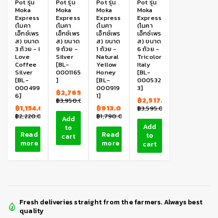
Pot รุ่น
Pot รุ่น
Pot รุ่น
Pot รุ่น
Moka
Moka
Moka
Moka
Express
Express
Express
Express
(โมคา
(โมคา
(โมคา
(โมคา
เอ็กซ์เพร
เอ็กซ์เพร
เอ็กซ์เพร
เอ็กซ์เพร
ส) ขนาด
ส) ขนาด
ส) ขนาด
ส) ขนาด
3 ถ้วย - I
9 ถ้วย -
1 ถ้วย -
6 ถ้วย -
Love
Silver
Natural
Tricolor
Coffee
[BL-
Yellow
Italy
Silver
0001165
Honey
[BL-
[BL-
]
[BL-
000532
000499
000919
3]
฿
2,765.00
6]
1]
฿
2,517.00
฿
3,950.00
฿
1,154.00
฿
913.00
฿
3,595.00
฿
2,220.00
฿
1,790.00
Add
Add
to
Read
Read
to
cart
more
more
cart
Fresh deliveries straight from the farmers. Always best
quality