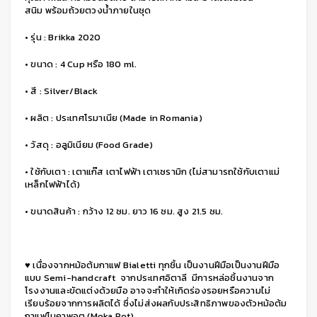
สนิม พร้อมถ้วยตวงน้ำภายในชุด
• รุ่น : Brikka 2020
• ขนาด : 4 Cup หรือ 180 ml.
• สี : Silver/Black
• ผลิต : ประเทศโรมาเนีย (Made in Romania)
• วัสดุ : อลูมิเนียม (Food Grade)
• ใช้กับเตา : เตาแก๊ส เตาไฟฟ้า เตาเซรามิก (ไม่สามารถใช้กับเตาแม่
เหล็กไฟฟ้าได้)
• ขนาดสินค้า : กว้าง 12 ซม. ยาว 16 ซม. สูง 21.5 ซม.
♥ เนื่องจากหม้อต้มกาแฟ Bialetti ทุกชิ้น เป็นงานฝีมือเป็นงานฝีมือ
แบบ Semi-handcraft จากประเทศอิตาลี มีการหล่อชิ้นงานจาก
โรงงานและขัดแต่งด้วยมือ อาจจะทำให้เกิดร่องรอยหรือความไม่
เรียบร้อยจากการผลิตได้ ซึ่งไม่ส่งผลกับประสิทธิภาพของตัวหม้อต้ม
กาแฟโมคาพอต (Moka Pot)