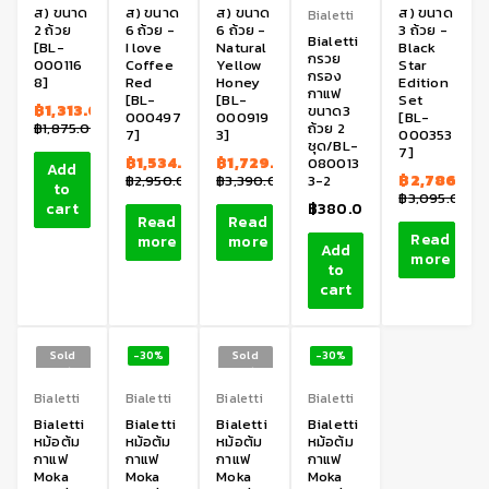
ส) ขนาด
ส) ขนาด
ส) ขนาด
ส) ขนาด
Bialetti
2 ถ้วย
6 ถ้วย -
6 ถ้วย -
3 ถ้วย -
Bialetti
[BL-
I love
Natural
Black
กรวย
000116
Coffee
Yellow
Star
กรอง
8]
Red
Honey
Edition
กาแฟ
[BL-
[BL-
Set
฿
1,313.00
ขนาด3
000497
000919
[BL-
฿
1,875.00
ถ้วย 2
7]
3]
000353
ชุด/BL-
7]
฿
1,534.00
฿
1,729.00
080013
Add
฿
2,786.00
฿
2,950.00
฿
3,390.00
3-2
to
฿
3,095.00
cart
฿
380.00
Read
Read
Read
more
more
Add
more
to
cart
Sold
-30%
Sold
-30%
out
out
Bialetti
Bialetti
Bialetti
Bialetti
Bialetti
Bialetti
Bialetti
Bialetti
หม้อต้ม
หม้อต้ม
หม้อต้ม
หม้อต้ม
กาแฟ
กาแฟ
กาแฟ
กาแฟ
Moka
Moka
Moka
Moka