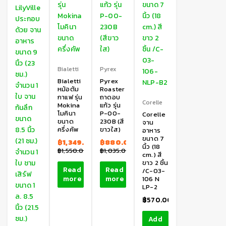
Bialetti
Pyrex
Bialetti
Pyrex
หม้อต้ม
Roaster
กาแฟ รุ่น
ถาดอบ
Corelle
Mokina
แก้ว รุ่น
โมคินา
P-00-
Corelle
ขนาด
230B (สี
จาน
ครึ่งคัพ
ขาวใส)
อาหาร
ขนาด 7
฿
1,349.00
฿
880.00
นิ้ว (18
฿
1,550.00
฿
1,035.00
cm.) สี
ขาว 2 ชิ้น
Read
Read
/C-03-
more
more
106 N
LP-2
฿
570.00
Add