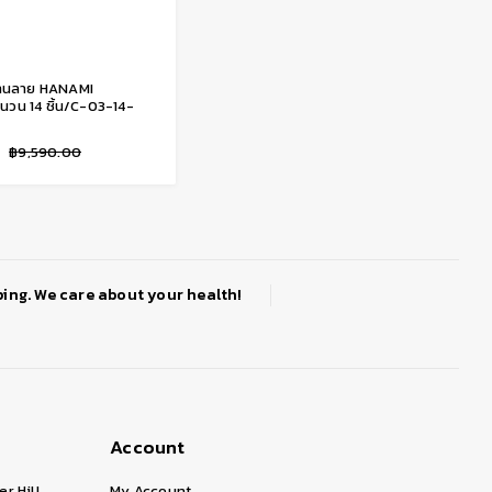
จานลาย HANAMI
วน 14 ชิ้น/C-03-14-
฿
9,590.00
ing. We care about your health!
Account
er Hill
My Account