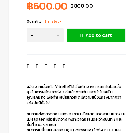
฿
600.00
฿
800.00
Quantity
2 in stock
Add to cart
ผลิตจากเนื้อแก้ว VitrelleTM ซึ่งเกิดจากการเทคโนโลยีขั้น
สูงในการผนึกแก้วทั้ง 3 ชั้นเข้าด้วยกัน แล้วนำไปอบใน
อุณหภูมิสูง เพื่อทำให้เนื้อแก้วที่ได้มีความแข็งแกร่งมากกว่า
แก้วปกติทั่วไป
ทนทานต่อการตกกระแทก กะเทาะ หรือแตก ลวดลายบนภาชนะ
ไม่หลุดลอกหรือสีซีดจาง เพราะวาดอยู่ในระหว่างชั้นที่ 2 และ
ชั้นที่ 3 ของภาชนะ
ทนการเปลี่ยนแปลงอุณหภูมิ (Versatile) ได้ถึง 150°C และ