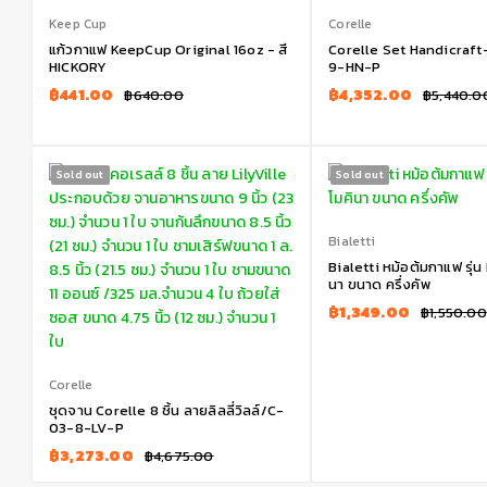
Keep Cup
Corelle
แก้วกาแฟ KeepCup Original 16oz - สี
Corelle Set Handicraf
HICKORY
9-HN-P
฿
441.00
฿
4,352.00
฿
640.00
฿
5,440.0
Sold out
Sold out
Bialetti
Bialetti หม้อต้มกาแฟ รุ่น
นา ขนาด ครึ่งคัพ
฿
1,349.00
฿
1,550.00
Corelle
ชุดจาน Corelle 8 ชิ้น ลายลิลลี่วิลล์/C-
03-8-LV-P
฿
3,273.00
฿
4,675.00