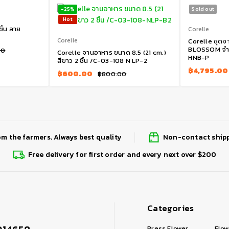
-25%
Sold out
Hot
ิ้น ลาย
Corelle
Corelle
Corelle ชุด
BLOSSOM จำน
00
Corelle จานอาหาร ขนาด 8.5 (21 cm.)
HNB-P
สีขาว 2 ชิ้น /C-03-108 N LP-2
฿
4,795.00
฿
600.00
฿
800.00
om the farmers. Always best quality
Non-contact shipp
Free delivery for first order and every next over $200
Categories
Press Flower
Flow