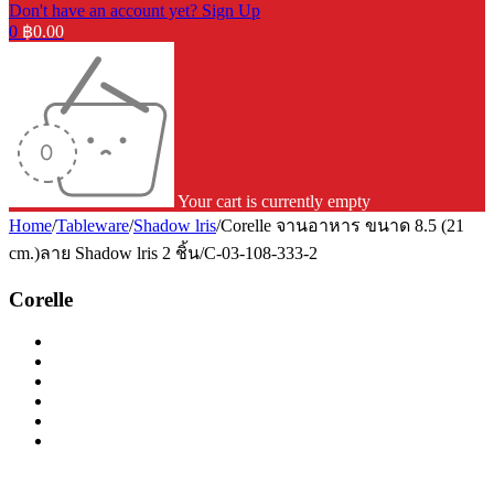
Don't have an account yet? Sign Up
0
฿
0.00
Your cart is currently empty
Home
/
Tableware
/
Shadow lris
/
Corelle จานอาหาร ขนาด 8.5 (21
cm.)ลาย Shadow lris 2 ชิ้น/C-03-108-333-2
Corelle