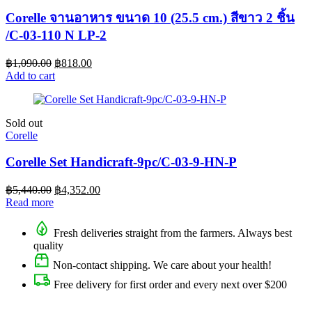
Corelle จานอาหาร ขนาด 10 (25.5 cm.) สีขาว 2 ชิ้น
/C-03-110 N LP-2
฿
1,090.00
฿
818.00
Add to cart
Sold out
Corelle
Corelle Set Handicraft-9pc/C-03-9-HN-P
฿
5,440.00
฿
4,352.00
Read more
Fresh deliveries straight from the farmers. Always best
quality
Non-contact shipping. We care about your health!
Free delivery for first order and every next over $200