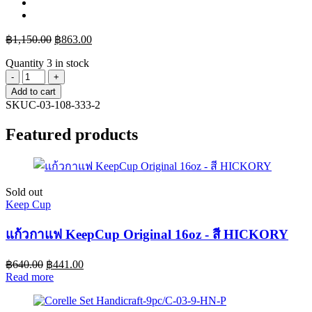
฿
1,150.00
฿
863.00
Quantity
3 in stock
Corelle
จาน
Add to cart
SKU
C-03-108-333-2
อาหาร
ขนาด
Featured products
8.5
(21
cm.)ลาย
Shadow
Sold out
lris
Keep Cup
2
ชิ้น/C-
แก้วกาแฟ KeepCup Original 16oz - สี HICKORY
03-
108-
333-
฿
640.00
฿
441.00
2
Read more
quantity