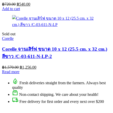
฿
720.00
฿
540.00
Add to cart
Sold out
Corelle
Corelle จานเสิร์ฟ ขนาด 10 x 12 (25.5 cm. x 32 cm.)
สีขาว /C-03-611-N-LP-2
฿
1,570.00
฿
1,256.00
Read more
Fresh deliveries straight from the farmers. Always best
quality
Non-contact shipping. We care about your health!
Free delivery for first order and every next over $200