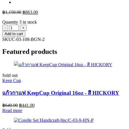
฿
1,150.00
฿
863.00
Quantity
3 in stock
Corelle
จาน
Add to cart
SKU
C-03-108-BGN-2
อาหาร
ขนาด
Featured products
8.5"
(21
cm.)
สี
Sold out
ส้ม
Keep Cup
2
ชิ้น/C-
แก้วกาแฟ KeepCup Original 16oz - สี HICKORY
03-
108-
฿
640.00
฿
441.00
BGN-
Read more
2
quantity