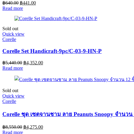
฿
640.00
฿
441.00
Read more
Sold out
Quick view
Corelle
Corelle Set Handicraft-9pc/C-03-9-HN-P
฿
5,440.00
฿
4,352.00
Read more
Sold out
Quick view
Corelle
Corelle ชุด เซตจานชาม ลาย Peanuts Snoopy จำนวน 1
฿
8,550.00
฿
4,275.00
Read more