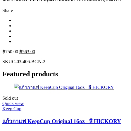
Share
฿
750.00
฿
563.00
SKU
C-03-406-BGN-2
Featured products
Sold out
Quick view
Keep Cup
แก้วกาแฟ KeepCup Original 16oz - สี HICKORY