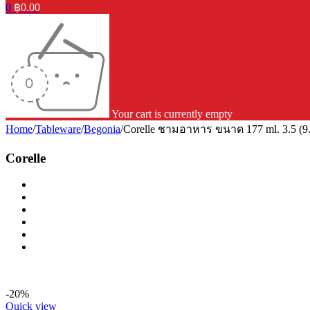
0
฿
0.00
Your cart is currently empty
Home
/
Tableware
/
Begonia
/
Corelle ชามอาหาร ขนาด 177 ml. 3.5 (9.5
Corelle
-20%
Quick view