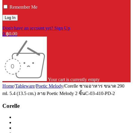
Remember Me
Don't have an account yet? Sign Up
0
฿
0.00
Your cart is currently empty
Home
/
Tableware
/
Poetic Melody
/
Corelle ชามอาหาร ขนาด 290
ml. 5.4 (13.5 cm.) ลาย Poetic Melody 2 ชิ้นC-03-410-PD-2
Corelle