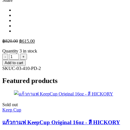
Share
฿
820.00
฿
615.00
Quantity
3 in stock
Add to cart
SKU
C-03-410-PD-2
Featured products
Sold out
Keep Cup
แก้วกาแฟ KeepCup Original 16oz - สี HICKORY