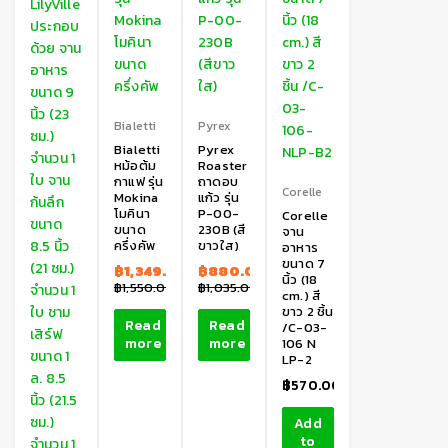
Bialetti
Pyrex
Bialetti
Pyrex
หม้อต้ม
Roaster
กาแฟ รุ่น
ถาดอบ
Corelle
Mokina
แก้ว รุ่น
โมคินา
P-00-
Corelle
ขนาด
230B (สี
จาน
ครึ่งคัพ
ขาวใส)
อาหาร
ขนาด 7
฿
1,349.00
฿
880.00
นิ้ว (18
฿
1,550.00
฿
1,035.00
cm.) สี
ขาว 2 ชิ้น
Read
Read
/C-03-
more
more
106 N
LP-2
฿
570.00
Add
to