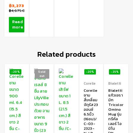
฿
3,273.00
฿
4,675.00
Read
more
Related products
-20%
Sold
-20%
-25%
out
Corelle
Bialetti
Corelle
Bialetti
ชาม
แก้วเซรา
สี่เหลี่ยม
มิก
จัตุรัส23
Tricolor
ออนซ์
Omino
6.5นิ้ว
Mug รุ่น
(16ซม)/
ทรีคัล
C-03-
เลอร์ โอ
2323-
มิโน