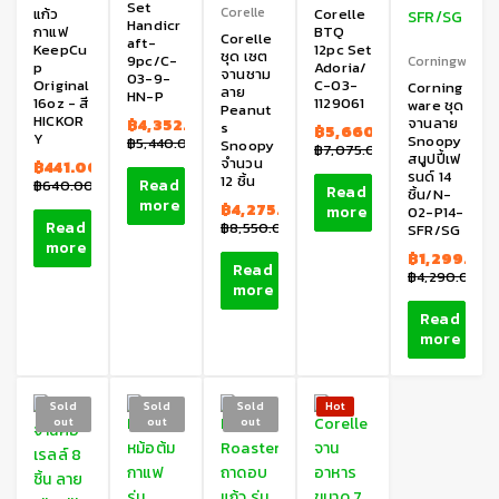
Set
Corelle
แก้ว
Corelle
Handicr
กาแฟ
BTQ
Corelle
aft-
KeepCu
12pc Set
ชุด เซต
9pc/C-
Corningware
p
Adoria/
จานชาม
03-9-
Original
C-03-
Corning
ลาย
HN-P
16oz - สี
1129061
ware ชุด
Peanut
HICKOR
จานลาย
฿
4,352.00
s
฿
5,660.00
Y
Snoopy
฿
5,440.00
Snoopy
฿
7,075.00
สนูปปี้เฟ
จำนวน
฿
441.00
รนด์ 14
12 ชิ้น
Read
฿
640.00
Read
ชิ้น/N-
more
฿
4,275.00
more
02-P14-
Read
฿
8,550.00
SFR/SG
more
฿
1,299.00
Read
฿
4,290.00
more
Read
more
Sold
Sold
Sold
Hot
out
out
out