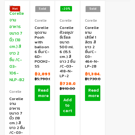
Hot
Sold
-20%
Sold
out
out
Corelle
Corelle
Corelle
Corelle
Corelle
Corelle
ชุดจาน
ถ้วยซุป/
ชาม
Pooh
ซีเรียล
เสิร์ฟ 1
with
ขนาด
ลิตร สี
balloon
500 ml.
ขาว 2
6 ชิ้น/C-
6 (15.5
ชิ้น/C-
6D-
cm.) สี
03-
POOH2-
ขาว 2 ชิ้น
464-N-
SS
/C-03-
LP-2B
418-N-
฿
2,895.00
฿
1,384.00
LP-2
฿
5,790.00
฿
1,730.00
฿
728.00
฿
910.00
Read
Read
Corelle
more
more
Corelle
Add
จาน
to
อาหาร
cart
ขนาด 7
นิ้ว (18
cm.) สี
ขาว 2 ชิ้น
/C-03-