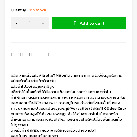
Quantity
3 in stock
Add to cart
ผลิตจากเนื้อแก้วVitrelleTMซึ่งเกิดจากการเทคโนโลยีขั้นสูงในการ
ผนึกแก้วทั้ง3ชั้นเข้าด้วยกัน
แล้วนำไปอบในอุณหภูมิสูง
เพื่อทำให้เนื้อแก้วที่ได้มีความแข็งแกร่งมากกว่าแก้วปกติทั่วไป
ทำให้ทนทานต่อการตกกระแทก กะเทาะ หรือแตก ลวดลายบนภาชนะ ไม่
หลุดลอกหรือสีซีดจาง เพราะวาดอยู่ในระหว่างชั้นที่2และชั้นที่3ของ
ภาชนะ ทนการเปลี่ยนแปลงอุณหภูมิ(Versatile) ได้ถึง150&deg;Cและ
ทนความร้อนสูงได้ถึง260&deg;Cจึงใช้อุ่นอาหารในไมโครเวฟได้
น้ำหนักเบาสามารถวางซ้อนได้หลายชั้น ช่วยไม่ให้เปลืองพื้นที่จัดเก็บ
ไม่ดูดกลิ่น
สี หรือทำ ปฏิกิริยากับอาหารใช้กับเครื่องล้างจานได้
ผลิตในประเทศสหรัฐอเมริกา