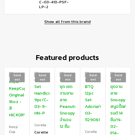
C-03-410-PSF-
LP-2
Show all from this brand
Featured products
Sold
Sold
Sold
Sold
Sold
out
out
out
out
out
Corelle
Keep
Cup
Corelle
Corelle