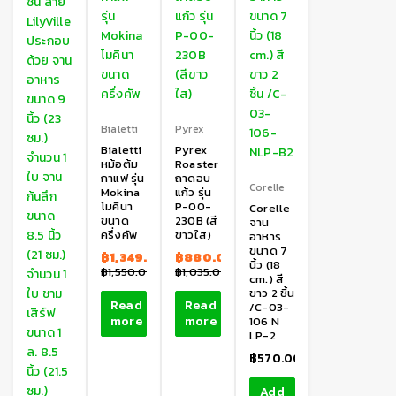
Bialetti
Pyrex
Bialetti
Pyrex
หม้อต้ม
Roaster
กาแฟ รุ่น
ถาดอบ
Corelle
Mokina
แก้ว รุ่น
โมคินา
P-00-
Corelle
ขนาด
230B (สี
จาน
ครึ่งคัพ
ขาวใส)
อาหาร
ขนาด 7
฿
1,349.00
฿
880.00
นิ้ว (18
฿
1,550.00
฿
1,035.00
cm.) สี
ขาว 2 ชิ้น
Read
Read
/C-03-
more
more
106 N
LP-2
฿
570.00
Add