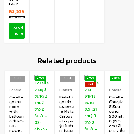
LV-P
฿
3,273.00
฿
4,675.00
Read
more
Related products
Sold
-25%
Sold
-25%
-20%
out
out
Hot
Corelle
Bialetti
Corelle
Corelle
Bialetti
Corelle
ชุดจาน
ชุดแก้ว
ถ้วยซุป/
Pooh
เอสเพรส
ซีเรียล
with
โซ่ Moka
ขนาด
balloon
Carous
500 ml.
6 ชิ้น/C-
el cups
6 (15.5
6D-
รุ่น โมค่า
cm.) สี
POOH2-
คาโรเซล
ขาว 2 ชิ้น