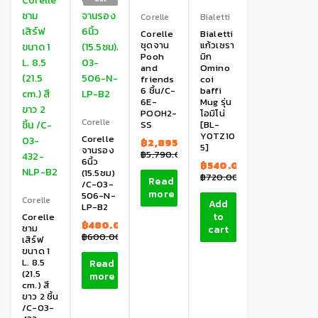
Corelle
Bialetti
Corelle
Bialetti
ชุดจาน
แก้วเซรา
Pooh
มิก
and
Omino
friends
coi
6 ชิ้น/C-
baffi
6E-
Mug รุ่น
POOH2-
โอมิโน่
Corelle
SS
[BL-
Y0TZ10
Corelle
฿
2,895.00
5]
จานรอง
฿
5,790.00
6นิ้ว
฿
540.00
(15.5ซม)
฿
720.00
Read
/C-03-
more
506-N-
Corelle
Add
LP-B2
to
Corelle
฿
480.00
ชาม
cart
฿
600.00
เสิร์ฟ
ขนาด 1
L. 8.5
Read
(21.5
more
cm.) สี
ขาว 2 ชิ้น
/C-03-