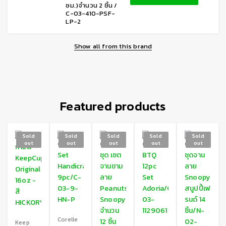
ซม.)จำนวน 2 ชิ้น /
C-03-410-PSF-
LP-2
Show all from this brand
Featured products
Sold
Sold
Sold
Sold
Sold
out
out
out
out
out
Corelle
Keep