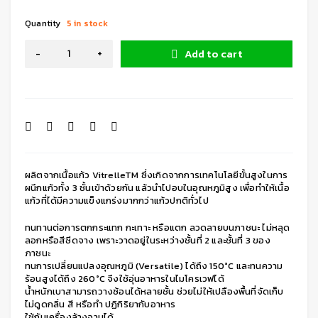
Quantity
5 in stock
Add to cart
ผลิตจากเนื้อแก้ว VitrelleTM ซึ่งเกิดจากการเทคโนโลยีขั้นสูงในการ
ผนึกแก้วทั้ง 3 ชั้นเข้าด้วยกัน แล้วนำไปอบในอุณหภูมิสูง เพื่อทำให้เนื้อ
แก้วที่ได้มีความแข็งแกร่งมากกว่าแก้วปกติทั่วไป
ทนทานต่อการตกกระแทก กะเทาะ หรือแตก ลวดลายบนภาชนะ ไม่หลุด
ลอกหรือสีซีดจาง เพราะวาดอยู่ในระหว่างชั้นที่ 2 และชั้นที่ 3 ของ
ภาชนะ
ทนการเปลี่ยนแปลงอุณหภูมิ (Versatile) ได้ถึง 150°C และทนความ
ร้อนสูงได้ถึง 260°C จึงใช้อุ่นอาหารในไมโครเวฟได้
น้ำหนักเบาสามารถวางซ้อนได้หลายชั้น ช่วยไม่ให้เปลืองพื้นที่จัดเก็บ
ไม่ดูดกลิ่น สี หรือทำ ปฏิกิริยากับอาหาร
ใช้กับเครื่องล้างจานได้