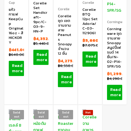
Cup
Corelle
Corelle
Set
Corelle
แก้ว
Corelle
Handicr
กาแฟ
BTQ
Corelle
aft-
KeepCu
12pc Set
ชุด เซต
9pc/C-
Corningware
p
Adoria/
จานชาม
03-9-
Original
C-03-
Corning
ลาย
HN-P
16oz - สี
1129061
ware ชุด
Peanut
HICKOR
จานลาย
฿
4,352.00
s
฿
5,660.00
Y
Snoopy
฿
5,440.00
Snoopy
฿
7,075.00
สนูปปี้เฟ
จำนวน
฿
441.00
รนด์ 14
12 ชิ้น
Read
฿
640.00
Read
ชิ้น/N-
more
฿
4,275.00
more
02-P14-
Read
฿
8,550.00
SFR/SG
more
฿
1,299.00
Read
฿
4,290.00
more
Read
more
Sold
Sold
Sold
Hot
out
out
out