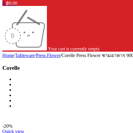
0
฿
0.00
Your cart is currently empty
Home
/
Tableware
/
Press Flower
/
Corelle Press Flower ชามอาหาร 900 
Corelle
-20%
Quick view