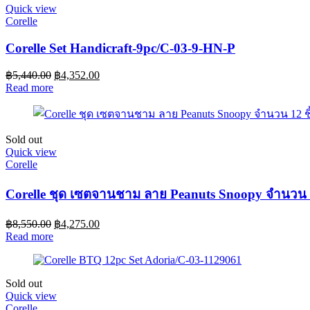
Quick view
PSF-
Corelle
LP-
2
Corelle Set Handicraft-9pc/C-03-9-HN-P
quantity
฿
5,440.00
฿
4,352.00
Read more
Sold out
Quick view
Corelle
Corelle ชุด เซตจานชาม ลาย Peanuts Snoopy จำนวน 1
฿
8,550.00
฿
4,275.00
Read more
Sold out
Quick view
Corelle