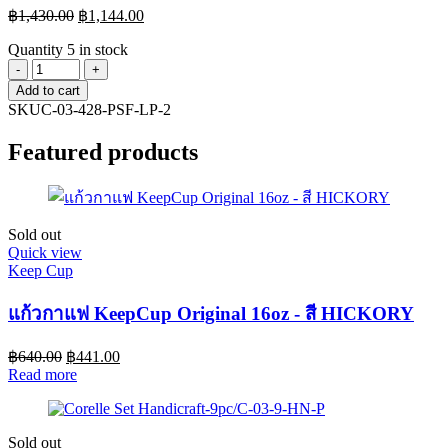
฿
1,430.00
฿
1,144.00
Quantity
5 in stock
Corelle
Press
Add to cart
Flower
SKU
C-03-428-PSF-LP-2
ชาม
Featured products
อาหาร
900
มล.
ขนาด
Sold out
6.4
Quick view
นิ้ว
Keep Cup
(15.5
ซม.)
แก้วกาแฟ KeepCup Original 16oz - สี HICKORY
จำนวน
2
฿
640.00
฿
441.00
ชิ้น
Read more
/
C-
03-
Sold out
428-