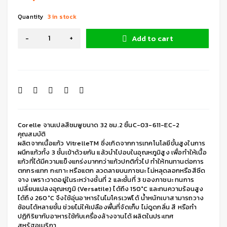
Quantity
3 in stock
Add to cart
Corelle จานเปลสีชมพูขนาด 32 ซม.2 ชิ้นC-03-611-EC-2
คุณสมบัติ
ผลิตจากเนื้อแก้ว VitrelleTM ซึ่งเกิดจากการเทคโนโลยีขั้นสูงในการ
ผนึกแก้วทั้ง 3 ชั้นเข้าด้วยกัน แล้วนำไปอบในอุณหภูมิสูง เพื่อทำให้เนื้อ
แก้วที่ได้มีความแข็งแกร่งมากกว่าแก้วปกติทั่วไป ทำให้ทนทานต่อการ
ตกกระแทก กะเทาะ หรือแตก ลวดลายบนภาชนะ ไม่หลุดลอกหรือสีซีด
จาง เพราะวาดอยู่ในระหว่างชั้นที่ 2 และชั้นที่ 3 ของภาชนะ ทนการ
เปลี่ยนแปลงอุณหภูมิ (Versatile) ได้ถึง 150°C และทนความร้อนสูง
ได้ถึง 260°C จึงใช้อุ่นอาหารในไมโครเวฟได้ น้ำหนักเบาสามารถวาง
ซ้อนได้หลายชั้น ช่วยไม่ให้เปลืองพื้นที่จัดเก็บ ไม่ดูดกลิ่น สี หรือทำ
ปฏิกิริยากับอาหารใช้กับเครื่องล้างจานได้ ผลิตในประเทศ
สหรัฐอเมริกา