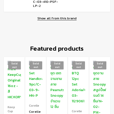
C-03-410-PSF-
LP-2
Show all from this brand
Featured products
Sold
Sold
Sold
Sold
Sold
out
out
out
out
out
Corelle
Keep
Cup
Corelle
Corelle