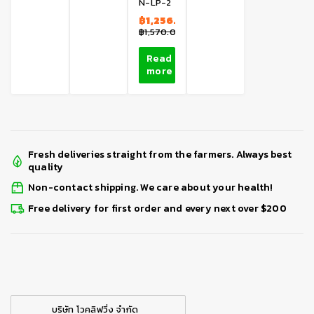
N-LP-2
฿
1,256.00
฿
1,570.00
Read
more
Fresh deliveries straight from the farmers. Always best
quality
Non-contact shipping. We care about your health!
Free delivery for first order and every next over $200
บริษัท โวคลิฟวิ่ง จำกัด