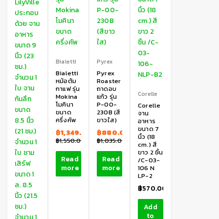
Bialetti
Pyrex
Bialetti
Pyrex
หม้อต้ม
Roaster
กาแฟ รุ่น
ถาดอบ
Corelle
Mokina
แก้ว รุ่น
โมคินา
P-00-
Corelle
ขนาด
230B (สี
จาน
ครึ่งคัพ
ขาวใส)
อาหาร
ขนาด 7
฿
1,349.00
฿
880.00
นิ้ว (18
฿
1,550.00
฿
1,035.00
cm.) สี
ขาว 2 ชิ้น
Read
Read
/C-03-
more
more
106 N
LP-2
฿
570.00
Add
to