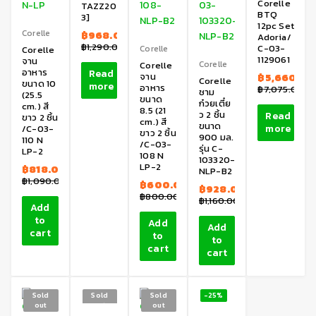
Corelle
TAZZ20
BTQ
3]
12pc Set
Corelle
฿
968.00
Adoria/
฿
1,290.00
C-03-
Corelle
Corelle
1129061
จาน
Corelle
Corelle
อาหาร
Read
จาน
฿
5,660.00
Corelle
ขนาด 10
more
อาหาร
฿
7,075.00
ชาม
(25.5
ขนาด
ก๋วยเตี๋ย
cm.) สี
8.5 (21
ว 2 ชิ้น
Read
ขาว 2 ชิ้น
cm.) สี
ขนาด
more
/C-03-
ขาว 2 ชิ้น
900 มล.
110 N
/C-03-
รุ่น C-
LP-2
108 N
103320-
LP-2
฿
818.00
NLP-B2
฿
1,090.00
฿
600.00
฿
928.00
฿
800.00
฿
1,160.00
Add
to
Add
Add
cart
to
to
cart
cart
Sold
Sold
Sold
-25%
out
out
out