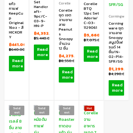
Set
Corelle
แก้ว
Corelle
Handicr
กาแฟ
BTQ
Corelle
aft-
KeepCu
12pc Set
ชุด เซต
9pc/C-
Corningware
p
Adoria/
จานชาม
03-9-
Original
C-03-
Corning
ลาย
HN-P
16oz - สี
1129061
ware ชุด
Peanut
HICKOR
จานลาย
฿
4,352.00
s
฿
5,660.00
Y
Snoopy
฿
5,440.00
Snoopy
฿
7,075.00
สนูปปี้เฟ
จำนวน
฿
441.00
รนด์ 14
12 ชิ้น
Read
฿
640.00
Read
ชิ้น/N-
more
฿
4,275.00
more
02-P14-
Read
฿
8,550.00
SFR/SG
more
฿
1,299.00
Read
฿
4,290.00
more
Read
more
Sold
Sold
Sold
Hot
out
out
out