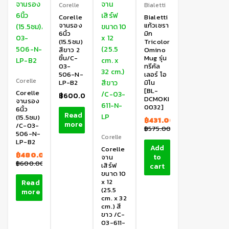
Corelle
Bialetti
Corelle
Bialetti
จานรอง
แก้วเซรา
6นิ้ว
มิก
(15.5ซม)
Tricolor
สีขาว 2
Omino
ชิ้น/C-
Mug รุ่น
03-
ทรีคัล
506-N-
เลอร์ โอ
Corelle
LP-B2
มิโน
[BL-
Corelle
฿
600.00
DCMOKI
จานรอง
0032]
6นิ้ว
Read
(15.5ซม)
฿
431.00
more
/C-03-
฿
575.00
506-N-
Corelle
LP-B2
Add
Corelle
฿
480.00
to
จาน
฿
600.00
เสิร์ฟ
cart
ขนาด 10
x 12
Read
(25.5
more
cm. x 32
cm.) สี
ขาว /C-
03-611-