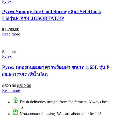
Pyrex
Pyrex Snoopy Joe Cool Storage 8pc Set-4Lock
Lidรุ่นP-PX4-JCSQRTAT/JP
฿
1,780.00
Read more
Sold out
Pyrex
Pyrex กล่องถนอมอาหารพร้อมฝา ขนาด 1.65L รุ่น P-
00-6017397 (สีน้ำเงิน)
฿
620.00
฿
612.00
Read more
Fresh deliveries straight from the farmers. Always best
quality
Non-contact shipping. We care about your health!