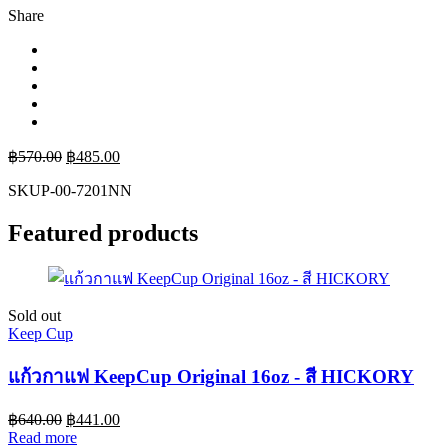
Share
฿
570.00
฿
485.00
SKU
P-00-7201NN
Featured products
Sold out
Keep Cup
แก้วกาแฟ KeepCup Original 16oz - สี HICKORY
฿
640.00
฿
441.00
Read more