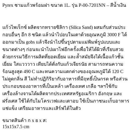
Pyrex ชามแก้วพร้อมฝา ขนาด 1L. รุ่น P-00-7201NN – สีน้ำเงิน
แก้วไพเร็กซ์ ผลิตจากทรายซิลิกา (Silica Sand) ผสมกับส่วนประ
กอบอื่นๆ อีก 8 ชนิด แล้วนำไปอบในเตาด้วยอุณหภูมิ 3000 F ได้
ออกมาเป็น gobs แล้วจึงนำไปขึ้นรูปตามแม่พิมพ์รูปแบบและ
ขนาดต่างๆ ก่อนจะนำไปเผาไฟอีกครั้งเพื่อให้ได้ผิวที่เรียบสวย
ด้วยกรรมวิธีการผลิตที่ยอดเยี่ยม และล้ำสมัยจึงได้เนื้อแก้วชั้น
เยี่ยม ใสแวววาว เทียบได้ดั่งกับแก้วเจียรนัย สามารถทนความ
ร้อนสูงสุด 490 C และทนความแตกต่างของอุณหภูมิได้ 120 C
ไม่ดูดกลิ่น สี ไม่ทำปฏิกิริยากับอาหารที่มีฤทธิ์เป็นกรด หรือส่วน
ประกอบของอาหารที่เป็นเหล้า เครื่องเทศ เกลือ ฯลฯใช้กับ
เครื่องล้างจานได้ผลิตจากประเทศสหรัฐอเมริกา อังกฤษ และ
ฝรั่งเศส ใช้ได้กับไมโครเวฟและเตาอบ ใช้เป็นภาชนะเก็บอาหาร
แช่แข็ง เตรียมอาหารและเสิร์ฟได้ในตัว
ขนาดสินค้า ก x ย x ส:
15x15x7.5 cm