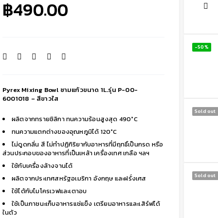
฿
490.00
-50%
Pyrex Mixing Bowl ชามแก้วขนาด 1L.รุ่น P-00-
6001018 – สีขาวใส
Sold out
ผลิตจากทรายซิลิกา ทนความร้อนสูงสุด 490°C
ทนความแตกต่างของอุณหภูมิได้ 120°C
ไม่ดูดกลิ่น สี ไม่ทำปฏิกิริยากับอาหารที่มีฤทธิ์เป็นกรด หรือ
ส่วนประกอบของอาหารที่เป็นเหล้า เครื่องเทศ เกลือ ฯลฯ
ใช้กับเครื่องล้างจานได้
Sold out
ผลิตจากประเทศสหรัฐอเมริกา อังกฤษ และฝรั่งเศส
ใช้ได้กับไมโครเวฟและเตาอบ
ใช้เป็นภาชนะเก็บอาหารแช่แข็ง เตรียมอาหารและเสิร์ฟได้
ในตัว