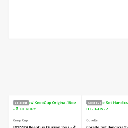
Sold out
Sold out
Keep Cup
Corelle
แก้วกาแฟ KeepCup Original 16oz - สี
Corelle Set Handicraf