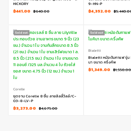
HICKORY
9-HN-P
฿
441.00
฿
4,352.00
฿
640.00
฿
5,440.0
Sold out
Sold out
Bialetti
Bialetti หม้อต้มกาแฟ รุ่น
นา ขนาด ครึ่งคัพ
฿
1,349.00
฿
1,550.00
Corelle
ชุดจาน Corelle 8 ชิ้น ลายลิลลี่วิลล์/C-
03-8-LV-P
฿
3,273.00
฿
4,675.00