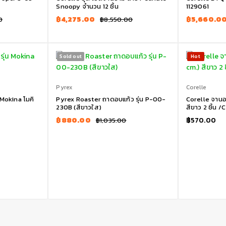
Snoopy จำนวน 12 ชิ้น
1129061
฿
4,275.00
฿
5,660.0
0
฿
8,550.00
Sold out
Hot
Pyrex
Corelle
 Mokina โมคิ
Pyrex Roaster ถาดอบแก้ว รุ่น P-00-
Corelle จานอา
230B (สีขาวใส)
สีขาว 2 ชิ้น 
฿
880.00
฿
570.00
฿
1,035.00