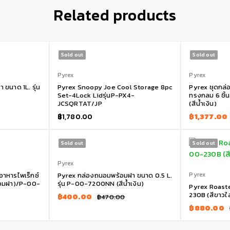
Related products
Sold out
Sold out
Pyrex
Pyrex
ขนาด 1L. รุ่น
Pyrex Snoopy Joe Cool Storage 8pc
Pyrex ชุดกล
Set-4Lock Lidรุ่นP-PX4-
ทรงกลม 6 ชิ้
JCSQRTAT/JP
(สีน้ำเงิน)
฿
1,780.00
฿
1,377.00
Sold out
Sold out
Pyrex
Pyrex
อาหารไพเร็กซ์
Pyrex กล่องถนอมพร้อมฝา ขนาด 0.5 L.
 (รวมฝา)/P-00-
รุ่น P-00-7200NN (สีน้ำเงิน)
Pyrex Roaste
230B (สีขาวใ
฿
400.00
฿
470.00
฿
880.00