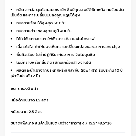
ผลิตจากวัสดุแก้วผสมเซรามิก ซึ่งมีคุณสมบัติพิเศษคือ ทนร้อนจัด
เย็นจัด และการเปลี่ยนแปลงอุณหภูมิได้สูง
ทนความร้อนได้สูงสุด 500°C
ทนความต่างของอุณหภูมิ 400°C
ใช้ได้กับเตาอบ เตาไฟฟ้า เตาแก๊ส และไมโครเวฟ
เนื้อแก้วใส ทำให้มองเห็นความเปลี่ยนแปลงของอาหารขณะปรุง
พื้นผิวเรียบ ไม่ทำปฏิกิริยากับอาหาร จึงไม่ดูดซึม
ไม่มีคราบหรือกลิ่นติด ใช้กับเครื่องล้างจานได้
ผลิตและนำเข้าจากประเทศฝรั่งเศส/จีน (เฉพาะฝา) รับประกัน 10 ปี
(ฝารับประกัน 2 ปี)
ขนาดของสินค้า
หม้อด้ามขนาด 1.5 ลิตร
หม้อขนาด 2.5 ลิตร
ขนาดแพ็คเกจ สินค้าเป็นเซต (กว้าง*ยาว*สูง ) 15.5*48.5*26