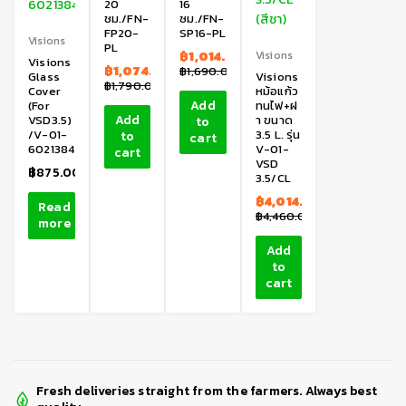
20
16
ชม./FN-
ซม./FN-
FP20-
SP16-PL
Visions
PL
฿
1,014.00
Visions
Visions
฿
1,074.00
฿
1,690.00
Glass
Visions
฿
1,790.00
Cover
หม้อแก้ว
Add
(For
ทนไฟ+ฝ
Add
VSD3.5)
า ขนาด
to
/V-01-
3.5 L. รุ่น
to
cart
6021384
V-01-
cart
VSD
฿
875.00
3.5/CL
฿
4,014.00
Read
฿
4,460.00
more
Add
to
cart
Fresh deliveries straight from the farmers. Always best