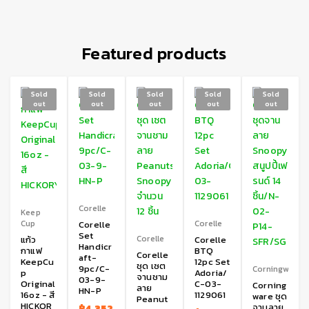
Featured products
Sold
Sold
Sold
Sold
Sold
out
out
out
out
out
Corelle
Keep
Cup
Corelle
Corelle
Set
Corelle
แก้ว
Corelle
Handicr
กาแฟ
BTQ
Corelle
aft-
KeepCu
12pc Set
ชุด เซต
9pc/C-
Corningware
p
Adoria/
จานชาม
03-9-
Original
C-03-
Corning
ลาย
HN-P
16oz - สี
1129061
ware ชุด
Peanut
HICKOR
จานลาย
฿
4,352.00