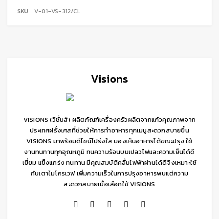
SKU
V-01-VS-312/CL
Visions
VISIONS (วิชั่นส์) ผลิตภัณฑ์เครื่องครัวผลิตจากแก้วคุณภาพจาก
ประเทศฝรั่งเศสที่ช่วยให้การทำอาหารทุกเมนูสะดวกสบายขึ้น
VISIONS มาพร้อมดีไซน์โปร่งใส มองเห็นอาหารได้ขณะปรุง ใช้
งานทนทานทุกอุณหภูมิ ทนความร้อนบนเปลวไฟและความเย็นได้ดี
เยี่ยม แข็งแกร่ง ทนทาน มีคุณสมบัติคลื่นไฟฟ้าผ่านได้ดีจึงเหมาะใช้
กับเตาไมโครเวฟ เพิ่มความเร็วในการปรุงอาหารพบแต่ความ
สะดวกสบายเมื่อเลือกใช้ VISIONS