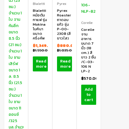
Bialetti
Pyrex
Bialetti
Pyrex
หม้อต้ม
Roaster
กาแฟ รุ่น
ถาดอบ
Corelle
Mokina
แก้ว รุ่น
โมคินา
P-00-
Corelle
ขนาด
230B (สี
จาน
ครึ่งคัพ
ขาวใส)
อาหาร
ขนาด 7
฿
1,349.00
฿
880.00
นิ้ว (18
฿
1,550.00
฿
1,035.00
cm.) สี
ขาว 2 ชิ้น
Read
Read
/C-03-
more
more
106 N
LP-2
฿
570.00
Add
to
cart