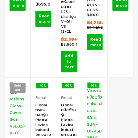
พร้อมฝา
฿
695.00
ฝา)/V-
more
more
ขนาด
01-VS-
1.25 L.
340/CL
Read
(สีชา)รุ่น
more
V-01-
฿
4,716.00
VS
฿
5,240.00
12/CL
฿
2,394.00
Read
฿
2,660.00
more
Add
to
cart
Sold
-40%
-40%
-10%
out
Flonal
Flonal
Flonal
Flonal
กระทะ
หม้อด้าม
ทอดรุ่น
รุ่น
Pietra
Pietra
Lavica
Lavica
Inducti
Inducti
on ขนาด
on ขนาด