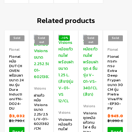
Related products
Sold
Sold
-10%
Sold
Sold
out
out
out
out
Flonal
Flonal
Flonal
Flonal
หม้อ
กระทะ
DUTCH
ทรง
OVEN
Extra
พร้อมผา
Deep
ขนาด 24
Frypan
ซม.รุ่น
ขนาด 30
Visions
Dura
CM รุ่น
Inducti
Pietra
ฝาแก้ว
on/FN-
Viva/FN
หม้อ
DO24-
-EP30-
Visions
Visions
DU
PV
ขนาด
Visions
Visions
2.25/2.5
฿
3,032.00
฿
945.00
ชุดหม้อ
L/V-01-
Visions
฿
3,790.00
฿
1,890.00
แก้วทน
6021382
หม้อแก้ว
ไฟ 4 ชิ้น
/CN
ทนไฟ
Read
Read
(รวม