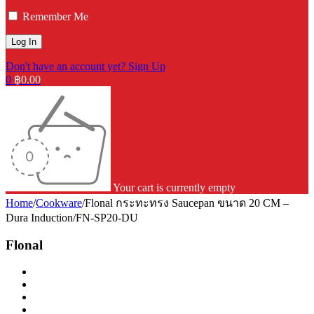
Remember Me
Don't have an account yet? Sign Up
0
฿
0.00
Your cart is currently empty
Home
/
Cookware
/
Flonal กระทะทรง Saucepan ขนาด 20 CM –
Dura Induction/FN-SP20-DU
Flonal