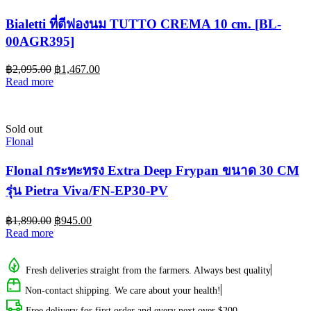
Bialetti ที่ตีฟองนม TUTTO CREMA 10 cm. [BL-
00AGR395]
฿
2,095.00
฿
1,467.00
Read more
Sold out
Flonal
Flonal กระทะทรง Extra Deep Frypan ขนาด 30 CM
รุ่น Pietra Viva/FN-EP30-PV
฿
1,890.00
฿
945.00
Read more
Fresh deliveries straight from the farmers. Always best quality
Non-contact shipping. We care about your health!
Free delivery for first order and every next over $200