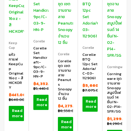
Corelle
Keep
Cup
Corelle
Corelle
Set
Corelle
แก้ว
Corelle
Handicr
กาแฟ
BTQ
Corelle
aft-
KeepCu
12pc Set
ชุด เซต
9pc/C-
Corningware
p
Adoria/
จานชาม
03-9-
Original
C-03-
Corning
ลาย
HN-P
16oz - สี
1129061
ware ชุด
Peanut
HICKOR
จานลาย
฿
4,352.00
s
฿
5,660.00
Y
Snoopy
฿
5,440.00
Snoopy
฿
7,075.00
สนูปปี้เฟ
จำนวน
฿
441.00
รนด์ 14
12 ชิ้น
Read
฿
640.00
Read
ชิ้น/N-
more
฿
4,275.00
more
02-P14-
Read
฿
8,550.00
SFR/SG
more
฿
1,299.00
Read
฿
4,290.00
more