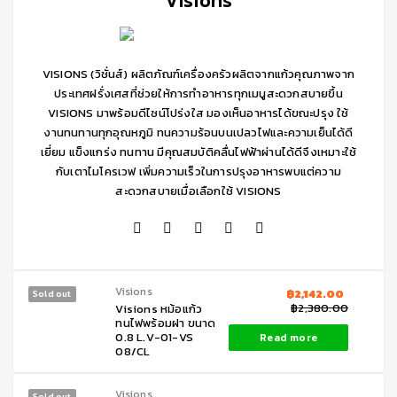
Visions
VISIONS (วิชั่นส์) ผลิตภัณฑ์เครื่องครัวผลิตจากแก้วคุณภาพจาก
ประเทศฝรั่งเศสที่ช่วยให้การทำอาหารทุกเมนูสะดวกสบายขึ้น
VISIONS มาพร้อมดีไซน์โปร่งใส มองเห็นอาหารได้ขณะปรุง ใช้
งานทนทานทุกอุณหภูมิ ทนความร้อนบนเปลวไฟและความเย็นได้ดี
เยี่ยม แข็งแกร่ง ทนทาน มีคุณสมบัติคลื่นไฟฟ้าผ่านได้ดีจึงเหมาะใช้
กับเตาไมโครเวฟ เพิ่มความเร็วในการปรุงอาหารพบแต่ความ
สะดวกสบายเมื่อเลือกใช้ VISIONS
Visions
฿
2,142.00
Sold out
฿
2,380.00
Visions หม้อแก้ว
ทนไฟพร้อมฝา ขนาด
0.8 L.V-01-VS
Read more
08/CL
Visions
Sold out