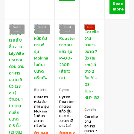
Read
more
Sold
Sold
Sold
Hot
out
out
out
Bialetti
Pyrex
Bialetti
Pyrex
หม้อต้ม
Roaster
กาแฟ รุ่น
ถาดอบ
Corelle
Mokina
แก้ว รุ่น
โมคินา
P-00-
Corelle
ขนาด
230B (สี
จาน
ครึ่งคัพ
ขาวใส)
อาหาร
ขนาด 7
฿
1,349.00
฿
880.00