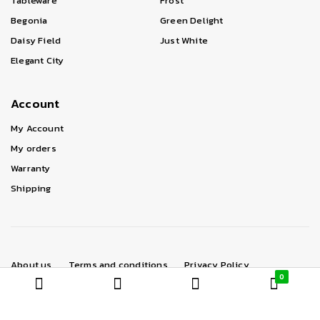
Tableware
Frost
Begonia
Green Delight
Daisy Field
Just White
Elegant City
Account
My Account
My orders
Warranty
Shipping
About us
Terms and conditions
Privacy Policy
0
How to order
Copyright © 2022 Agrofood. All Rights Reserved