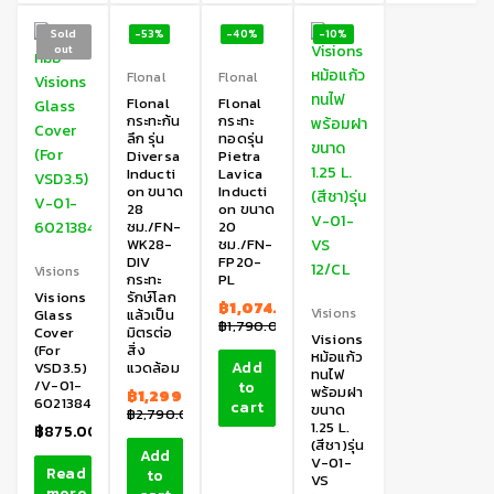
Sold
-53%
-40%
-10%
out
Flonal
Flonal
Flonal
Flonal
กระทะก้น
กระทะ
ลึก รุ่น
ทอดรุ่น
Diversa
Pietra
Inducti
Lavica
on ขนาด
Inducti
28
on ขนาด
ซม./FN-
20
WK28-
ชม./FN-
DIV
FP20-
Visions
กระทะ
PL
Visions
รักษ์โลก
฿
1,074.00
Visions
Glass
แล้วเป็น
฿
1,790.00
Cover
มิตรต่อ
Visions
(For
สิ่ง
หม้อแก้ว
Add
VSD3.5)
แวดล้อม
ทนไฟ
/V-01-
to
พร้อมฝา
฿
1,299.00
6021384
cart
ขนาด
฿
2,790.00
1.25 L.
฿
875.00
(สีชา)รุ่น
Add
V-01-
Read
to
VS
more