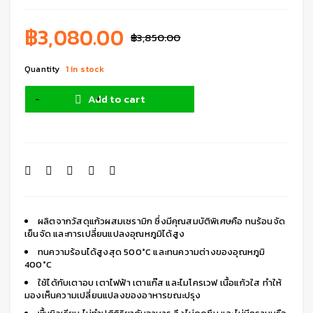
฿
3,080.00
฿
3,850.00
Quantity
1 in stock
Add to cart
ผลิตจากวัสดุแก้วผสมเซรามิก ซึ่งมีคุณสมบัติพิเศษคือ ทนร้อนจัด
เย็นจัด และการเปลี่ยนแปลงอุณหภูมิได้สูง
ทนความร้อนได้สูงสุด 500°C และทนความต่างของอุณหภูมิ
400°C
ใช้ได้กับเตาอบ เตาไฟฟ้า เตาแก๊ส และไมโครเวฟ เนื้อแก้วใส ทำให้
มองเห็นความเปลี่ยนแปลงของอาหารขณะปรุง