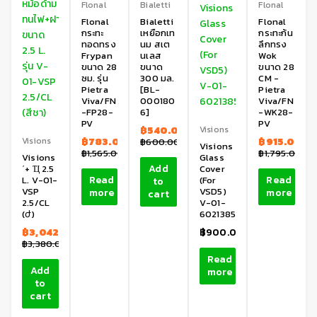
Flonal
Bialetti
Flonal
Flonal
Bialetti
Flonal
กระทะ
เหยือกเท
กระทะก้น
ทอดทรง
นม สเต
ลึกทรง
Frypan
นเลส
Wok
ขนาด 28
ขนาด
ขนาด 28
ซม. รุ่น
300 มล.
CM -
Pietra
[BL-
Pietra
Viva/FN
000180
Viva/FN
-FP28-
6]
-WK28-
PV
PV
฿
540.00
Visions
Visions
฿
783.00
฿
915.00
฿
600.00
Visions
฿
1,565.00
฿
1,795.00
Visions
Glass
Add
ʹ+ Ҵ 2.5
Cover
Read
Read
L. V-01-
(For
to
VSP
VSD5)
more
more
cart
2.5/CL
V-01-
(ժ)
6021385
฿
3,042.00
฿
900.00
฿
3,380.00
Read
Add
more
to
cart