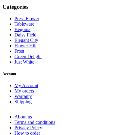
Categories
Press Flower
Tableware
Begonia
Daisy Field
Elegant City
Flower Hill
Frost
Green Delight
Just White
Account
My Account
My orders
Warranty
Shipping
About us
Terms and conditions
Privacy Policy
How to order