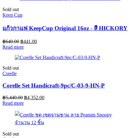
Sold out
Keep Cup
แก้วกาแฟ KeepCup Original 16oz - สี HICKORY
฿
640.00
฿
441.00
Read more
Sold out
Corelle
Corelle Set Handicraft-9pc/C-03-9-HN-P
฿
5,440.00
฿
4,352.00
Read more
Sold out