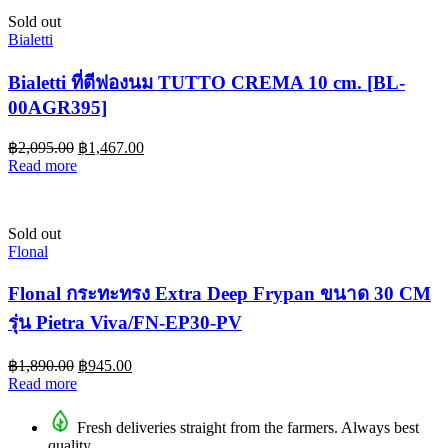
Sold out
Bialetti
Bialetti ที่ตีฟองนม TUTTO CREMA 10 cm. [BL-
00AGR395]
฿
2,095.00
฿
1,467.00
Read more
Sold out
Flonal
Flonal กระทะทรง Extra Deep Frypan ขนาด 30 CM
รุ่น Pietra Viva/FN-EP30-PV
฿
1,890.00
฿
945.00
Read more
Fresh deliveries straight from the farmers. Always best
quality