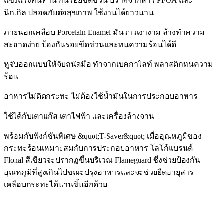
แข็งแรงทนทาน กันรอยขีดข่วน ปราศจากสาร PFOA และ
นิกเกิล ปลอดภัยต่อสุขภาพ ใช้งานได้ยาวนาน
ภายนอกเคลือบ Porcelain Enamel มันวาวเงางาม ล้างทำความ
สะอาดง่าย ป้องกันรอยขีดข่วนและทนความร้อนได้ดี
หูจับออกแบบให้จับถนัดมือ ทำจากเบคกาไลท์ พลาสติกทนความ
ร้อน
อาหารไม่ติดกระทะ ไม่ต้องใช้น้ำมันในการประกอบอาหาร
ใช้ได้กับเตาแก๊ส เตาไฟฟ้า และเครื่องล้างจาน
พร้อมกับฟังก์ชันพิเศษ &quot;T-Saver&quot; เมื่ออุณหภูมิของ
กระทะร้อนเหมาะสมกับการประกอบอาหาร โลโก้แบรนด์
Flonal สีเขียวจะปรากฏขึ้นบริเวณ Flameguard ซึ่งช่วยป้องกัน
อุณหภูมิที่สูงเกินไปขณะปรุงอาหารและจะช่วยยืดอายุสาร
เคลือบกระทะได้นานขึ้นอีกด้วย