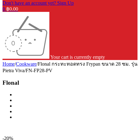
Don't have an account yet? Sign Up
0
฿
0.00
Your cart is currently empty
Home
/
Cookware
/
Flonal กระทะทอดทรง Frypan ขนาด 28 ซม. รุ่น
Pietra Viva/FN-FP28-PV
Flonal
-20%