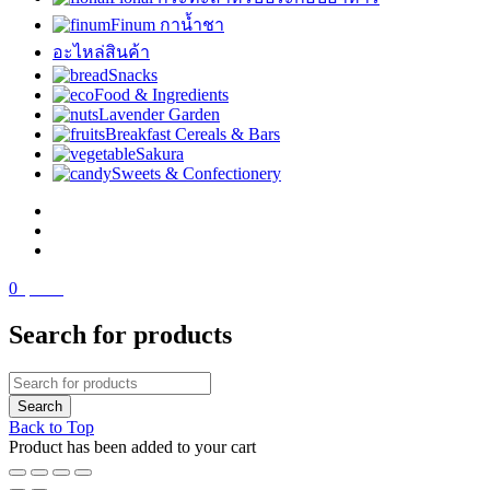
Finum กาน้ำชา
อะไหล่สินค้า
Snacks
Food & Ingredients
Lavender Garden
Breakfast Cereals & Bars
Sakura
Sweets & Confectionery
0
฿
0.00
Search for products
Back to Top
Product has been added to your cart